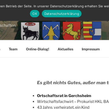
en Betrieb der Seite. In unserer Datenschutzerklärung erhalten Sie wei
OK
Datenschutzerklärung
E MÜNDIGER BÜRGER
tschaften.
n
Team
Online-Dialog!
Aktuelles
Impressum
Es gibt nichts Gutes, außer man t
Ortschaftsrat in Gerchsheim
Wirtschaftsfachwirt – Prokurist HK
43 Jahre, verheiratet, ein Kind