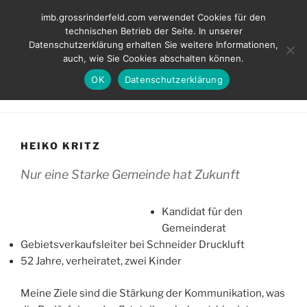
Zum
INITIATIVE MÜNDIGER
imb.grossrinderfeld.com verwendet Cookies für den
Inhalt
technischen Betrieb der Seite. In unserer
BÜRGER
springen
Datenschutzerklärung erhalten Sie weitere Informationen,
Kompetent. Fair. Für unsere Ortschaften.
auch, wie Sie Cookies abschalten können.
OK
Datenschutzerklärung
Menü
HEIKO KRITZ
Nur eine Starke Gemeinde hat Zukunft
Kandidat für den
Gemeinderat
Gebietsverkaufsleiter bei Schneider Druckluft
52 Jahre, verheiratet, zwei Kinder
Meine Ziele sind die Stärkung der Kommunikation, was