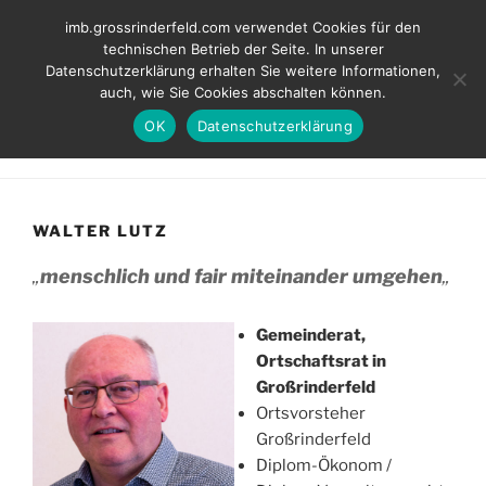
Zum
INITIATIVE MÜNDIGER
imb.grossrinderfeld.com verwendet Cookies für den
Inhalt
technischen Betrieb der Seite. In unserer
BÜRGER
springen
Datenschutzerklärung erhalten Sie weitere Informationen,
Kompetent. Fair. Für unsere Ortschaften.
auch, wie Sie Cookies abschalten können.
OK
Datenschutzerklärung
Menü
WALTER LUTZ
„
menschlich und fair miteinander umgehen
„
Gemeinderat,
Ortschaftsrat in
Großrinderfeld
Ortsvorsteher
Großrinderfeld
Diplom-Ökonom /