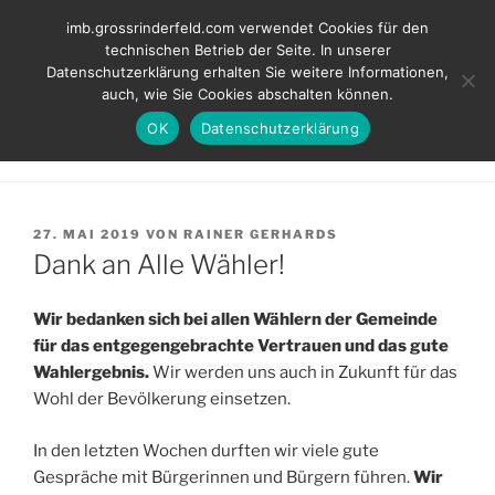
Zum
INITIATIVE MÜNDIGER
imb.grossrinderfeld.com verwendet Cookies für den
Inhalt
technischen Betrieb der Seite. In unserer
BÜRGER
springen
Datenschutzerklärung erhalten Sie weitere Informationen,
Kompetent. Fair. Für unsere Ortschaften.
auch, wie Sie Cookies abschalten können.
OK
Datenschutzerklärung
Menü
VERÖFFENTLICHT
27. MAI 2019
VON
RAINER GERHARDS
AM
Dank an Alle Wähler!
Wir bedanken sich bei allen Wählern der Gemeinde
für das entgegengebrachte Vertrauen und das gute
Wahlergebnis.
Wir werden uns auch in Zukunft für das
Wohl der Bevölkerung einsetzen.
In den letzten Wochen durften wir viele gute
Gespräche mit Bürgerinnen und Bürgern führen.
Wir